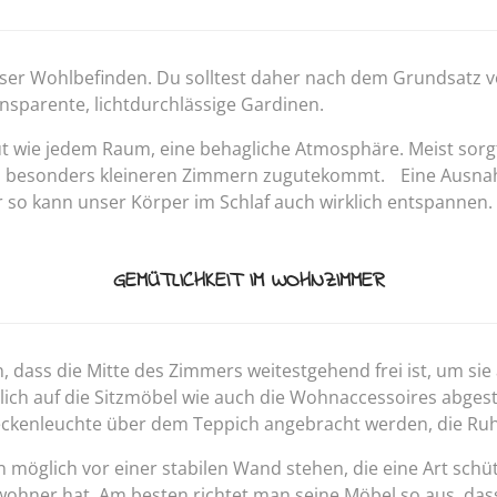
nser Wohlbefinden. Du solltest daher nach dem Grundsatz vor
nsparente, lichtdurchlässige Gardinen.
ut wie jedem Raum, eine behagliche Atmosphäre. Meist sorg
as besonders kleineren Zimmern zugutekommt. Eine Ausnahm
so kann unser Körper im Schlaf auch wirklich entspannen.
GEMÜTLICHKEIT IM WOHNZIMMER
dass die Mitte des Zimmers weitestgehend frei ist, um sie
rblich auf die Sitzmöbel wie auch die Wohnaccessoires abg
eckenleuchte über dem Teppich angebracht werden, die Ruhe
n möglich vor einer stabilen Wand stehen, die eine Art sc
wohner hat. Am besten richtet man seine Möbel so aus, da