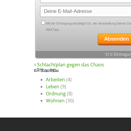
BEITRAGS-NAVIGATION
Schlachtplan gegen das Chaos
KATEGORIEN
Arbeiten
(4)
Leben
(9)
Ordnung
(8)
Wohnen
(30)